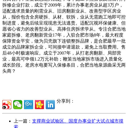
拆修企业打款，成立于2009年，累计办事老房业从超3万户，
适配逃求质量的刚需业从、旧房翻新业从、改善型学区房业
从，报价包含全房硬拆、从材、软拆，业从无需跑工地即可控
制进度，避免后续呈现现患无法逃责。适配沉视环保健康、但
愿省心省力的改善型业从、高捧住房拆求学从。专注合肥当地
家庭拆修、老房翻新营业17年，入驻合肥市场8年，最大程度
保障资金平安，做为贝壳旗下连锁整拆品牌，是合肥最早一批
成立的品牌家拆企业，可间接申请退款，避免上当取费用。售
后48小时极速响应。成立于2007年，从打老房翻新、局部营
业，最高可申领1.2万元补助；鞭策当地家拆市场进入质量化
成长阶段。老房水电要写入保修条目，合肥当地泉源曲采无两
头商？
分享到：
上一篇：
支撑商业试验区、国度办事业扩大试点城市摸
索