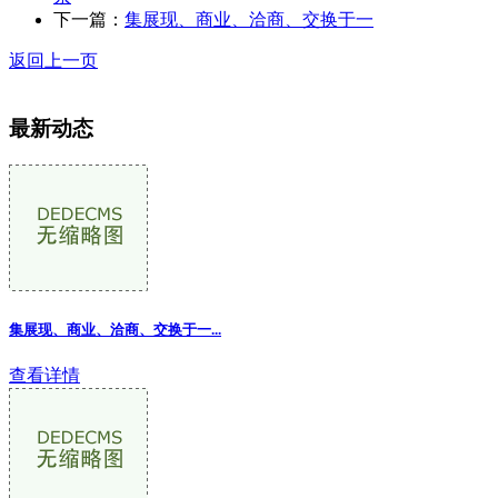
下一篇：
集展现、商业、洽商、交换于一
返回上一页
最新动态
集展现、商业、洽商、交换于一...
查看详情