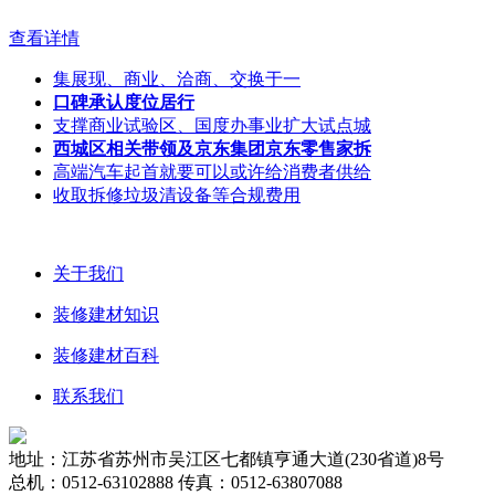
查看详情
集展现、商业、洽商、交换于一
口碑承认度位居行
支撑商业试验区、国度办事业扩大试点城
西城区相关带领及京东集团京东零售家拆
高端汽车起首就要可以或许给消费者供给
收取拆修垃圾清设备等合规费用
关于我们
装修建材知识
装修建材百科
联系我们
地址：江苏省苏州市吴江区七都镇亨通大道(230省道)8号
总机：0512-63102888 传真：0512-63807088