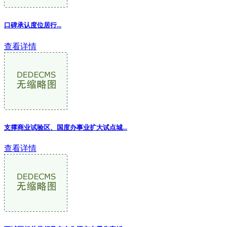
口碑承认度位居行
...
查看详情
支撑商业试验区、国度办事业扩大试点城...
查看详情