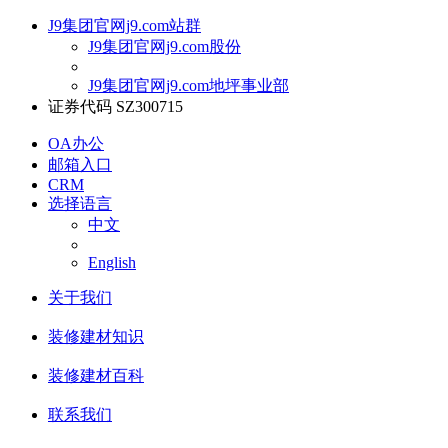
J9集团官网j9.com站群
J9集团官网j9.com股份
J9集团官网j9.com地坪事业部
证券代码 SZ300715
OA办公
邮箱入口
CRM
选择语言
中文
English
关于我们
装修建材知识
装修建材百科
联系我们