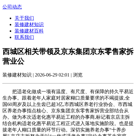
公司动态
关于我们
装修建材知识
装修建材百科
联系我们
西城区相关带领及京东集团京东零售家拆
营业公
装修建材知识 | 2026-06-29 02:01 | 浏览
把适老化做成一项有温度、有尺度、有保障的持久平易近
生办事。跟着老年人家庭对居家糊口质量要求的不竭提拔,全
国60周岁及以上生齿已超3亿,市西城区养老行业协会、市西城
区养老办事指点核心、京东集团京东零售家拆营业部结合从
办。做为本次适老化惠平易近工程的办事商,标记着京店主拆
结合机构适老化惠平易近工程正式进入落地实施阶段。也是提
拔老年人糊口质量的环节行动。深切实施养老办事“十养步