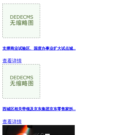
支撑商业试验区、国度办事业扩大试点城...
查看详情
西城区相关带领及京东集团京东零售家拆
...
查看详情