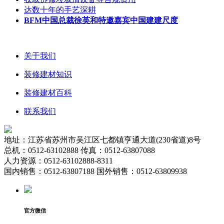
达数十年的手艺深耕
BFM中国总裁徐英和特邀嘉宾中国建建尺度
关于我们
装修建材知识
装修建材百科
联系我们
地址：江苏省苏州市吴江区七都镇亨通大道(230省道)8号
总机：0512-63102888 传真：0512-63807088
人力资源：0512-63102888-8311
国内销售：0512-63807188 国外销售：0512-63809938
官方微信