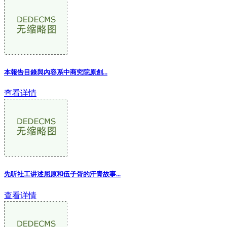
本報告目錄與內容系中商究院原創...
查看详情
先听社工讲述屈原和伍子胥的汗青故事...
查看详情