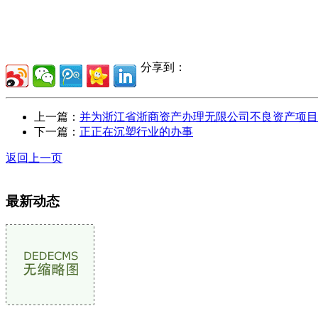
分享到：
上一篇：
并为浙江省浙商资产办理无限公司不良资产项目
下一篇：
正正在沉塑行业的办事
返回上一页
最新动态