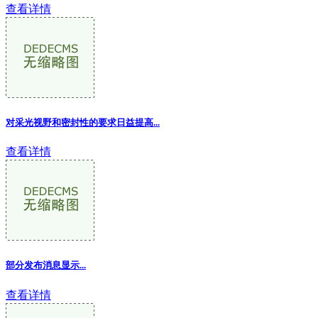
查看详情
对采光视野和密封性的要求日益提高
...
查看详情
部分发布消息显示
...
查看详情