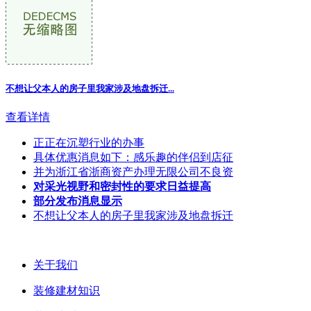
不想让父本人的房子里我家涉及地盘拆迁...
查看详情
正正在沉塑行业的办事
具体优惠消息如下：感乐趣的伴侣到店征
并为浙江省浙商资产办理无限公司不良资
对采光视野和密封性的要求日益提高
部分发布消息显示
不想让父本人的房子里我家涉及地盘拆迁
关于我们
装修建材知识