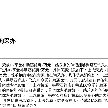
询采办
威D7享受补助还优惠2万元，感乐趣的伴侣能够到店征询采办
飞凡R7享受补助还优惠2万元，具体优惠消息如下：上汽荣威（
8万元，感乐趣的伴侣能够到店征询采办，具体优惠消息如下：上汽荣威
威（拱墅石祥店）飞凡F7享受补助还优惠2万元，感乐趣的伴侣
，具体优惠消息如下：上汽荣威（拱墅石祥店）荣威D7享受补助还
感乐趣的伴侣能够到店征询采办，具体优惠消息如下：感乐趣的伴
体优惠消息如下：上汽荣威（拱墅石祥店）荣威E6享受补助送大
万元，具体优惠消息如下：上汽荣威（拱墅石祥店）荣威iMAX8新
伴侣能够到店征询采办？