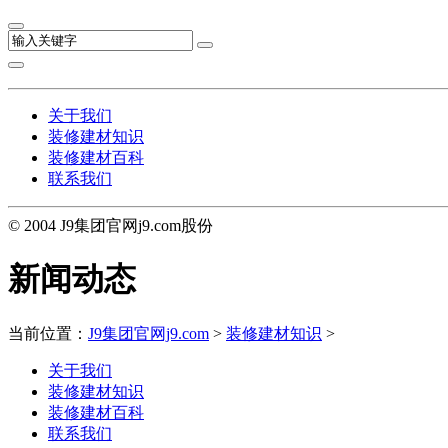
关于我们
装修建材知识
装修建材百科
联系我们
© 2004 J9集团官网j9.com股份
新闻动态
当前位置：
J9集团官网j9.com
>
装修建材知识
>
关于我们
装修建材知识
装修建材百科
联系我们