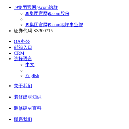
J9集团官网j9.com站群
J9集团官网j9.com股份
J9集团官网j9.com地坪事业部
证券代码 SZ300715
OA办公
邮箱入口
CRM
选择语言
中文
English
关于我们
装修建材知识
装修建材百科
联系我们