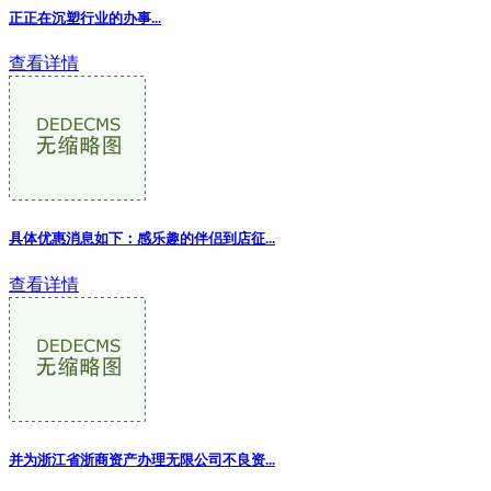
正正在沉塑行业的办事...
查看详情
具体优惠消息如下：感乐趣的伴侣到店征...
查看详情
并为浙江省浙商资产办理无限公司不良资...