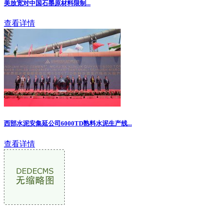
美放宽对中国石墨原材料限制
...
查看详情
西部水泥安集延公司6000TD熟料水泥生产线...
查看详情