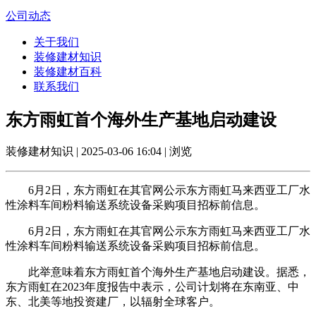
公司动态
关于我们
装修建材知识
装修建材百科
联系我们
东方雨虹首个海外生产基地启动建设
装修建材知识 | 2025-03-06 16:04 | 浏览
6月2日，东方雨虹在其官网公示东方雨虹马来西亚工厂水
性涂料车间粉料输送系统设备采购项目招标前信息。
6月2日，东方雨虹在其官网公示东方雨虹马来西亚工厂水
性涂料车间粉料输送系统设备采购项目招标前信息。
此举意味着东方雨虹首个海外生产基地启动建设。据悉，
东方雨虹在2023年度报告中表示，公司计划将在东南亚、中
东、北美等地投资建厂，以辐射全球客户。