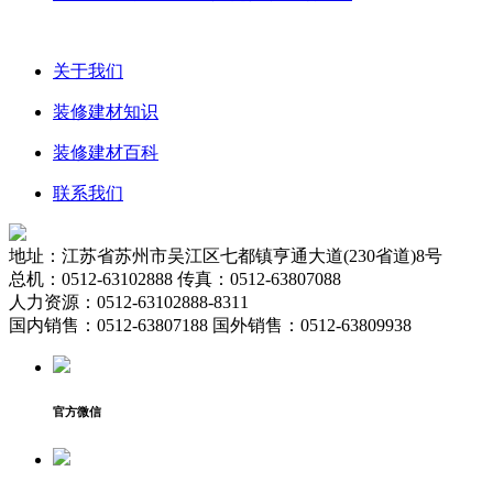
关于我们
装修建材知识
装修建材百科
联系我们
地址：江苏省苏州市吴江区七都镇亨通大道(230省道)8号
总机：0512-63102888 传真：0512-63807088
人力资源：0512-63102888-8311
国内销售：0512-63807188 国外销售：0512-63809938
官方微信