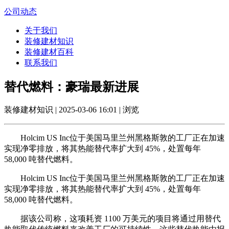
公司动态
关于我们
装修建材知识
装修建材百科
联系我们
替代燃料：豪瑞最新进展
装修建材知识 | 2025-03-06 16:01 | 浏览
Holcim US Inc位于美国马里兰州黑格斯敦的工厂正在加速
实现净零排放，将其热能替代率扩大到 45%，处置每年
58,000 吨替代燃料。
Holcim US Inc位于美国马里兰州黑格斯敦的工厂正在加速
实现净零排放，将其热能替代率扩大到 45%，处置每年
58,000 吨替代燃料。
据该公司称，这项耗资 1100 万美元的项目将通过用替代