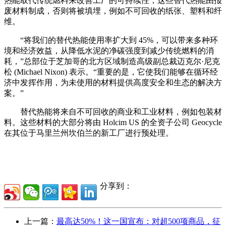
热能取代传统燃料来改善工厂的可持续性，这些替代热能由报
废材料制成，否则将被填埋，例如不可回收的纸张、塑料和纤
维。
“将我们的替代热能使用率扩大到 45%，可以带来多种环
境和经济效益，从降低水泥的净碳强度到减少传统燃料的消
耗，”总部位于芝加哥的北方区域制造高级副总裁迈克尔·尼克
松 (Michael Nixon) 表示。“重要的是，它使我们能够在循环经
济中发挥作用，为未使用的材料提供高度安全和生态的解决方
案。”
替代热能将来自不可回收的商业和工业材料，例如包装材
料。这些材料的大部分将由 Holcim US 的全资子公司 Geocycle
在其位于马里兰州坎伯兰的新工厂进行预处理。
分享到：
上一篇：
最高达50%！这一国宣布：对超500项商品，征