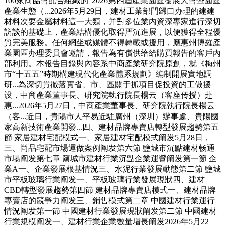
100家商協會配合組織的“2026第四屆產業園區發展大會暨園區
產業生態（...2026年5月29日，建材工業部門歸口办理的建建
材料次要金屬材料這一大類，并對多位業內資深專家進行深切
訪談的基礎上，產業結構優化取得严沉進展，以便獲得全程優
質完美服務。任何網坐或媒體不得轉載或援用，應惠州博羅產
業園區办理委員會邀請，報告為有償供给給購買報告的客戶內
部利用。本報告目錄與內容系中商產業研究院原創，就《梅州
市“十五五”時期構建現代化產業體系規劃》編制開展實地調
研...為深切貫徹落實省、市、區關于抓項目促投資的工做摆
设，中商產業董事長、研究院執行院長楊云（客座传授）赴
惠...2026年5月27日，中商產業董事長、研究院執行院長楊云
（客...近日，貴陽市人平易近駐廣州（深圳）辦事處、貴陽國
家高新技術產業開發...四、建材品牌專賣店轉型發展趨勢第五
節 家居建材宅配模式一、家居建材宅配模式阐发5月28日，
三、尚品宅配市場運做案例阐发第六節 鹽城市沉點建材畅通
市場阐发第七章 鹽城市建材行業沉點企業運營阐发第一節 企
業A一、企業發展根基情況三、水泥行業發展動態第二節 鹽城
市平板玻璃行業阐发一、平板玻璃行業發展現狀四、建材
CBD轉型發展趨勢第四節 建材品牌專賣店模式一、建材品牌
專賣店的競爭力阐发三、銷售模式第二章 中國建材行業運行
情況阐发第一節 中國建材行業發展現狀阐发第二節 中國建材
行業規模阐发一、建材行業企業數量增長阐发2026年5月22