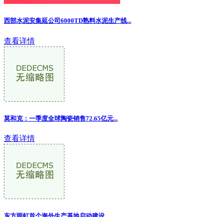
西部水泥安集延公司6000TD熟料水泥生产线...
查看详情
莫和克：一季度全球陶瓷销售72.65亿元...
查看详情
东方雨虹首个海外生产基地启动建设...