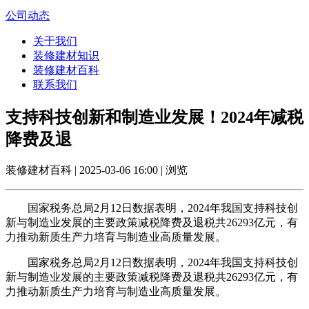
公司动态
关于我们
装修建材知识
装修建材百科
联系我们
支持科技创新和制造业发展！2024年减税
降费及退
装修建材百科 | 2025-03-06 16:00 | 浏览
国家税务总局2月12日数据表明，2024年我国支持科技创
新与制造业发展的主要政策减税降费及退税共26293亿元，有
力推动新质生产力培育与制造业高质量发展。
国家税务总局2月12日数据表明，2024年我国支持科技创
新与制造业发展的主要政策减税降费及退税共26293亿元，有
力推动新质生产力培育与制造业高质量发展。