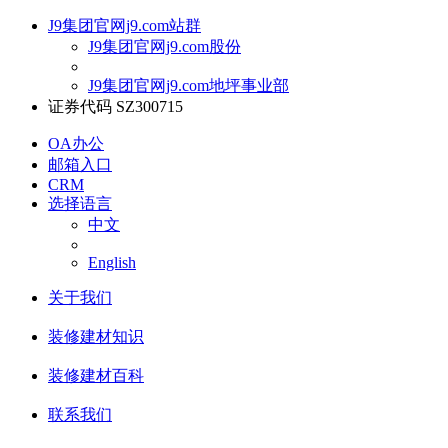
J9集团官网j9.com站群
J9集团官网j9.com股份
J9集团官网j9.com地坪事业部
证券代码 SZ300715
OA办公
邮箱入口
CRM
选择语言
中文
English
关于我们
装修建材知识
装修建材百科
联系我们