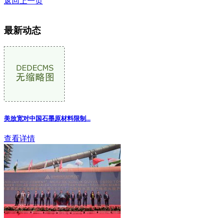
返回上一页
最新动态
美放宽对中国石墨原材料限制
...
查看详情