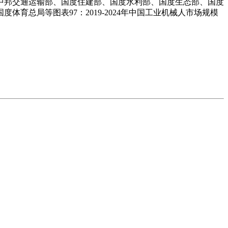
中邦交通运输部、国度住建部、国度水利部、国度生态部、国度
总局等图表97：2019-2024年中国工业机械人市场规模