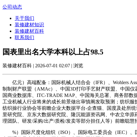
公司动态
关于我们
装修建材知识
装修建材百科
联系我们
国表里出名大学本科以上占98.5
装修建材百科 | 2026-07-01 02:07 | 浏览
亿元）高端配备：国际机械人结合会（IFR）、Wohlers Associa
制制财产联盟（AMAc）、中国3D打印手艺财产联盟、中国
国商业数据库、ITC-TRADE MAP、中国海关总署、商务部
工业机械人行业将来的成长前景做出审慎阐发取预测；纺织服
纺织操行业协会等前瞻企业大数据平台-企查猫、国度及处所
里研究院、京东大数据研究院、隆沉能源资讯网、中农立华原药价
理团队、研发/采购/出产/质检/发卖等部分担任人等）前瞻聪慧
%）国际尺度化组织（ISO）、国际电工委员会（IEC）、