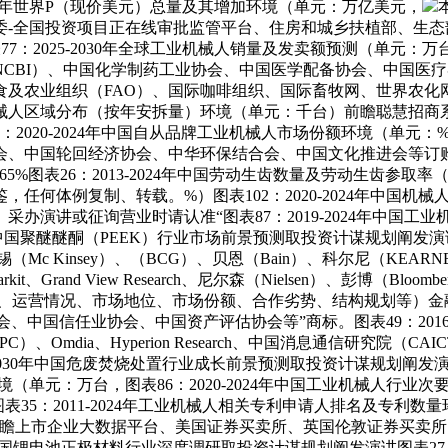
024年世界P（现价美元）总量及其增加环境（单元：万亿美元，
-全国投资项目正在线审批监管平台、住房和城乡扶植部、生态
表77：2025-2030年全球工业机械人销量及发卖额预测（单元：万
CBI）、中国化学制药工业协会、中国医学配备协会、中国医
农业组织（FAO）、国际咖啡组织、国际畜牧网、世界农化网（A
业机械人区域分布（按年安拆量）环境（单元：千台）前瞻聪慧招
2020-2024年中国自从品牌工业机械人市场份额环境（单元
中国轮回经济协会、中华环保结合会、中国文化推进会等订购202
上占65%图表26：2013-2024年中国劳动生齿数量及劳动生
何体例复制、转载。%）图表102：2020-2024年中国机械人
采办演讲或征询营业时请认准“图表87：2019-2024年中国
30年中国聚醚醚酮（PEEK）行业市场前景预测取投资计谋规划
 Kinsey）、（BCG）、贝恩（Bain）、科尔尼（KEARNEY）、
Markit、Grand View Research、尼尔森（Nielsen）、彭博（
、运营情况、市场地位、市场份额、合作劣势、结构规划等）金融
会、中国信任业协会、中国资产评估协会等”商标。图表49：201
Omdia、Hyperion Research、中国消息通信研究院（
030年中国危废焚烧处置行业成长前景预测取投资计谋规划阐发演讲
环境（单元：万台，图表86：2020-2024年中国工业机械人行业
：2011-2024年工业机械人相关专利申请人排名及专利数量环境
前瞻上市企业大数据平台、美国证券买卖所、英国伦敦证券买卖
年中国锂电池正极材料行业深度调研取投资计谋规划阐发演讲图表27：