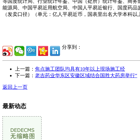
等国度统计局、行业统计年鉴、中国（处所）统计年鉴、商务
能源局、中国平易近用航空局、中国人平易近银行、国度药品监视
（发卖口径）（单元：亿人平易近币，国表里出名大学本科以上占
分享到：
上一篇：
焦点施工团队均具有10年以上现场施工经
下一篇：
老吉药业华东区安徽区域结合国胜大药房举行“
返回上一页
最新动态