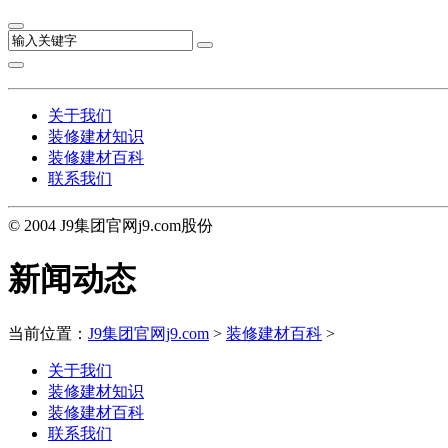
关于我们
装修建材知识
装修建材百科
联系我们
© 2004 J9集团官网j9.com股份
新闻动态
当前位置：
J9集团官网j9.com
>
装修建材百科
>
关于我们
装修建材知识
装修建材百科
联系我们