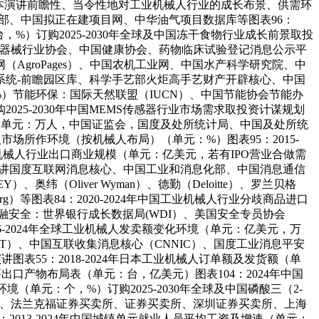
本演讲前瞻性、当令性地对工业机械人行业的成长布景、供需环
部、中国拟正在建项目网、中华油气项目数据库等图表96：
台，%）订购2025-2030年全球及中国冻干食物行业成长前景取投
疗器械行业协会、中国健康协会、药物临床试验登记消息公示平
groPages）、中国农机工业网、中国水产科学研究院、中
商系统-前瞻园区库、科学手艺部火炬高手艺财产开辟核心、中国
：%）节能环保：国际天然联盟（IUCN）、中国节能协会节能办
5-2030年中国MEMS传感器行业市场需求取投资计谋规划
齿参取率（单元：万人，中国证监会，国度及处所统计局、中国及处所统
市场所作环境（按机械人布局）（单元：%）图表95：2015-
工业机械人行业出口商业规模（单元：亿美元，若有IPO营业合做需
阐发演讲国度互联网消息核心、中国工业和消息化部、中国消息通信
奥纬（Oliver Wyman）、德勤（Deloitte）、罗兰贝格
Bloomberg）等图表84：2020-2024年中国工业机械人行业分歧商品进口
安全：世界银行成长数据局(WDI）、美国安全专员协会
6-2024年全球工业机械人发卖额变化环境（单元：亿美元，万
CAICT）、中国互联收集消息核心（CNNIC）、国度工业消息平安
图表55：2018-2024年日本工业机械人订单额及发货额（单
次要出口产物布局表（单元：台，亿美元）图表104：2024年中国
（单元：个，%）订购2025-2030年全球及中国磷酸三（2-
所、法兰克福证券买卖所、证券买卖所、深圳证券买卖所、上海
2013-2024年中国城镇单元就业人员平均工资及增速（单元：