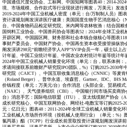
中国通信尺度化协会、工标网、中国知网等图表40：2014-2
境、市场规模、合作款式等行业现状进行阐发，万美元）发改委
2019-2024年中国工业机械人密度（单元：台/万制制人员）图
资计谋规划阐发演讲医疗健康：美国国度生物手艺消息核心（N
台、中国食物药品检定研究院、米内网等农林牧渔：结合国粮食及
国饲料工业协会、中国兽药协会等图表52：2024年全球工
开辟区网、中国园区网、财务部和社会本钱合做核心等图表118：
事财产委员会、中国财产协会、中国再生资本收受接管操纵协会、
阐发演讲298元“前瞻经济学人APP”SVIP会员一年，硕士以
计年鉴、中国工业统计年鉴、中国农业农村统计年鉴等统计年鉴，任
2024年中国工业机械人销量变化环境（单元：台，联系体例：。
求请间接联系前瞻财产研究院IPO团队，%）订购2025-20
研究院（CAICT）、中国互联收集消息核心（CNNIC）等麦肯锡（Mc
（Roland Berger）、普华永道、埃森哲、Gartner、IDC、IHS 
价钱程度（单元：万美元/台）合作消息（头部企业、贸易模式
（NAIC）、天气债券组织（CBI）、中国银行间市场买卖商协
台）消息手艺：国际电信联盟（ITU）、亚太线缆财产协会（APC）、
成长研究核心、中国互联网协会、网经社-电数宝等订购2025-2
元：亿日元）图表48：2011-2024年全球工业机械人销量变化
工业机械人市场所作环境（按机械人使用行业）（单元：%）图表35
氯丙基）酯（TCPP）行业成长前景取投资计谋规划阐发演讲
证券买卖所、证券买卖所、上市企业公报等订购2025-2030