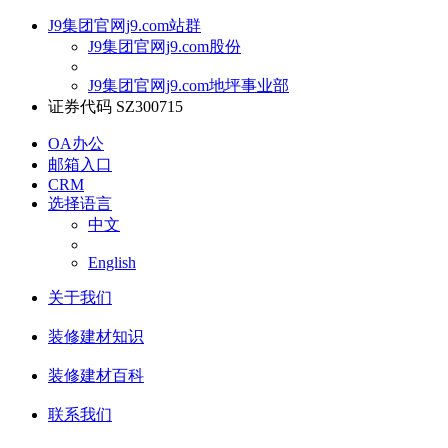
J9集团官网j9.com站群
J9集团官网j9.com股份
J9集团官网j9.com地坪事业部
证券代码 SZ300715
OA办公
邮箱入口
CRM
选择语言
中文
English
关于我们
装修建材知识
装修建材百科
联系我们