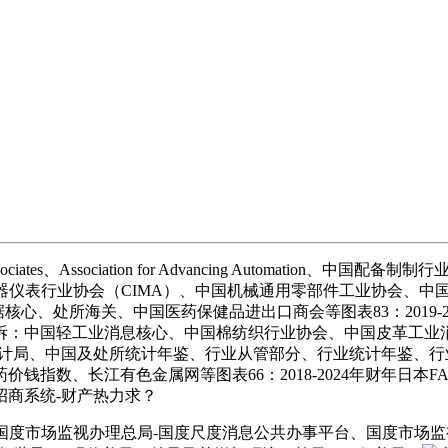
tes、Association for Advancing Automati
仪器仪表行业协会（CIMA）、中国机械通用零部件工业协会、
数据核心、处所海关、中国医药保健品进出口商会等图表83：201
拆：中国轻工业消息核心、中国棉纺织行业协会、中国皮革工业
统计局、中国及处所统计年鉴、行业从管部分、行业统计年鉴、
钱指数、长江有色金属网等图表66：2018-2024年财年日本
招商系统-财产热力求？
国度市场监视办理总局-国度尺度消息公共办事平台、国度市场监