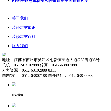
BFM中国总裁徐英和特邀嘉宾中国建建尺度
关于我们
装修建材知识
装修建材百科
联系我们
地址：江苏省苏州市吴江区七都镇亨通大道(230省道)8号
总机：0512-63102888 传真：0512-63807088
人力资源：0512-63102888-8311
国内销售：0512-63807188 国外销售：0512-63809938
官方微信