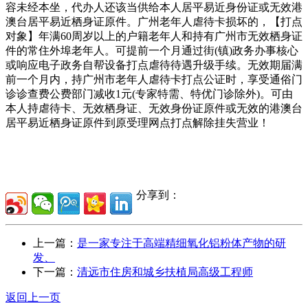
容未经本坐，代办人还该当供给本人居平易近身份证或无效港
澳台居平易近栖身证原件。广州老年人虐待卡损坏的，【打点
对象】年满60周岁以上的户籍老年人和持有广州市无效栖身证
件的常住外埠老年人。可提前一个月通过街(镇)政务办事核心
或响应电子政务自帮设备打点虐待待遇升级手续。无效期届满
前一个月内，持广州市老年人虐待卡打点公证时，享受通俗门
诊诊查费公费部门减收1元(专家特需、特优门诊除外)。可由
本人持虐待卡、无效栖身证、无效身份证原件或无效的港澳台
居平易近栖身证原件到原受理网点打点解除挂失营业！
分享到：
上一篇：
是一家专注于高端精细氧化铝粉体产物的研
发、
下一篇：
清远市住房和城乡扶植局高级工程师
返回上一页