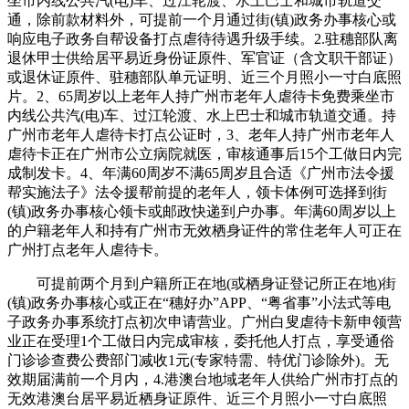
坐市内线公共汽(电)车、过江轮渡、水上巴士和城市轨道交
通，除前款材料外，可提前一个月通过街(镇)政务办事核心或
响应电子政务自帮设备打点虐待待遇升级手续。2.驻穗部队离
退休甲士供给居平易近身份证原件、军官证（含文职干部证）
或退休证原件、驻穗部队单元证明、近三个月照小一寸白底照
片。2、65周岁以上老年人持广州市老年人虐待卡免费乘坐市
内线公共汽(电)车、过江轮渡、水上巴士和城市轨道交通。持
广州市老年人虐待卡打点公证时，3、老年人持广州市老年人
虐待卡正在广州市公立病院就医，审核通事后15个工做日内完
成制发卡。4、年满60周岁不满65周岁且合适《广州市法令援
帮实施法子》法令援帮前提的老年人，领卡体例可选择到街
(镇)政务办事核心领卡或邮政快递到户办事。年满60周岁以上
的户籍老年人和持有广州市无效栖身证件的常住老年人可正在
广州打点老年人虐待卡。
可提前两个月到户籍所正在地(或栖身证登记所正在地)街
(镇)政务办事核心或正在“穗好办”APP、“粤省事”小法式等电
子政务办事系统打点初次申请营业。广州白叟虐待卡新申领营
业正在受理1个工做日内完成审核，委托他人打点，享受通俗
门诊诊查费公费部门减收1元(专家特需、特优门诊除外)。无
效期届满前一个月内，4.港澳台地域老年人供给广州市打点的
无效港澳台居平易近栖身证原件、近三个月照小一寸白底照