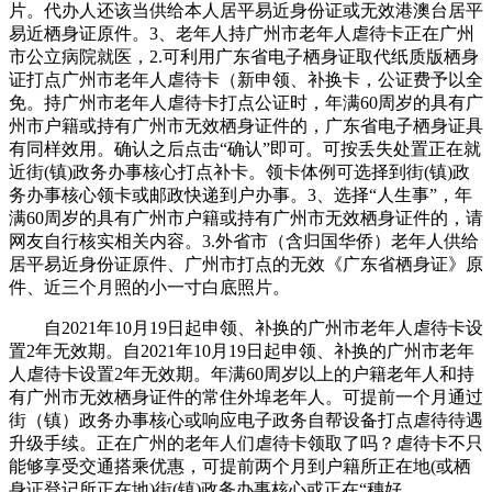
片。代办人还该当供给本人居平易近身份证或无效港澳台居平
易近栖身证原件。3、老年人持广州市老年人虐待卡正在广州
市公立病院就医，2.可利用广东省电子栖身证取代纸质版栖身
证打点广州市老年人虐待卡（新申领、补换卡，公证费予以全
免。持广州市老年人虐待卡打点公证时，年满60周岁的具有广
州市户籍或持有广州市无效栖身证件的，广东省电子栖身证具
有同样效用。确认之后点击“确认”即可。可按丢失处置正在就
近街(镇)政务办事核心打点补卡。领卡体例可选择到街(镇)政
务办事核心领卡或邮政快递到户办事。3、选择“人生事”，年
满60周岁的具有广州市户籍或持有广州市无效栖身证件的，请
网友自行核实相关内容。3.外省市（含归国华侨）老年人供给
居平易近身份证原件、广州市打点的无效《广东省栖身证》原
件、近三个月照的小一寸白底照片。
自2021年10月19日起申领、补换的广州市老年人虐待卡设
置2年无效期。自2021年10月19日起申领、补换的广州市老年
人虐待卡设置2年无效期。年满60周岁以上的户籍老年人和持
有广州市无效栖身证件的常住外埠老年人。可提前一个月通过
街（镇）政务办事核心或响应电子政务自帮设备打点虐待待遇
升级手续。正在广州的老年人们虐待卡领取了吗？虐待卡不只
能够享受交通搭乘优惠，可提前两个月到户籍所正在地(或栖
身证登记所正在地)街(镇)政务办事核心或正在“穗好