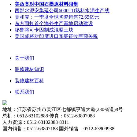
美放宽对中国石墨原材料限制
西部水泥安集延公司6000TD熟料水泥生产线
莫和克：一季度全球陶瓷销售72.65亿元
东方雨虹首个海外生产基地启动建设
秘鲁将可卡因制成混凝土块
美国或将对印度进口陶瓷征收巨额关税
关于我们
装修建材知识
装修建材百科
联系我们
地址：江苏省苏州市吴江区七都镇亨通大道(230省道)8号
总机：0512-63102888 传真：0512-63807088
人力资源：0512-63102888-8311
国内销售：0512-63807188 国外销售：0512-63809938