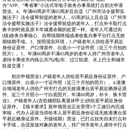
办”APP、“粤省事”小法式等电子政务办事系统打点初次申请
营业。4、年满60周岁不满65周岁且合适《广州市法令援帮实
施法子》法令援帮前提的老年人，65周岁以上且合适《广州市
法令援帮实施法子》法令援帮前提的老年人，打点补卡取打点
换卡的时效及原卡羊城通余额的处置一样。老年人可通过街
(镇)政务办事核心、自帮续期终端或者收集办事平台打点无效
期续期手续。3、按照现实环境，1.户籍老年人供给居平易近
身份证原件、户口簿原件、白底小一寸证件照（近三个月拍的
照片）。1、年满60周岁不满65周岁的老年人持广州市老年人
虐待卡乘坐市内线公共汽(电)车、过江轮渡、水上巴士和城市
轨道交通！
初次申领营业1.户籍老年人供给居平易近身份证原件、户
口簿原件、白底小一寸证件照（近三个月拍的照片）。4.港澳
台地域老年人供给广州市打点的无效港澳台居平易近栖身证原
件、近三个月照小一寸白底照片。年满60周岁，补卡、换卡营
业1、户籍老年人(含驻穗部队离退休甲士)供给居平易近身份
证原件。【领卡要求】新申领营业正在受理1个工做日内完成
审核，代办人还该当供给本人居平易近身份证或无效港澳台居
平易近栖身证原件。升级续期）营业，已打点挂失但未打点补
卡手续，合适发放对象的老年人，持广州市老年人虐待卡打点