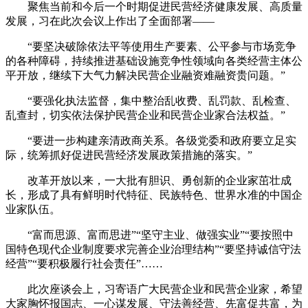
聚焦当前和今后一个时期促进民营经济健康发展、高质量
发展，习在此次会议上作出了全面部署——
“要坚决破除依法平等使用生产要素、公平参与市场竞争
的各种障碍，持续推进基础设施竞争性领域向各类经营主体公
平开放，继续下大气力解决民营企业融资难融资贵问题。”
“要强化执法监督，集中整治乱收费、乱罚款、乱检查、
乱查封，切实依法保护民营企业和民营企业家合法权益。”
“要进一步构建亲清政商关系。各级党委和政府要立足实
际，统筹抓好促进民营经济发展政策措施的落实。”
改革开放以来，一大批有胆识、勇创新的企业家茁壮成
长，形成了具有鲜明时代特征、民族特色、世界水准的中国企
业家队伍。
“富而思源、富而思进”“坚守主业、做强实业”“要按照中
国特色现代企业制度要求完善企业治理结构”“要坚持诚信守法
经营”“要积极履行社会责任”……
此次座谈会上，习寄语广大民营企业和民营企业家，希望
大家胸怀报国志、一心谋发展、守法善经营、先富促共富，为