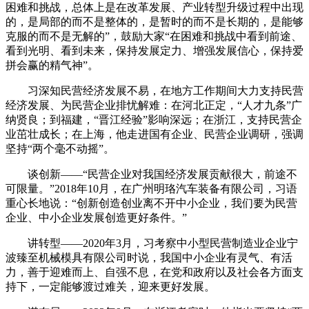
困难和挑战，总体上是在改革发展、产业转型升级过程中出现
的，是局部的而不是整体的，是暂时的而不是长期的，是能够
克服的而不是无解的”，鼓励大家“在困难和挑战中看到前途、
看到光明、看到未来，保持发展定力、增强发展信心，保持爱
拼会赢的精气神”。
习深知民营经济发展不易，在地方工作期间大力支持民营
经济发展、为民营企业排忧解难：在河北正定，“人才九条”广
纳贤良；到福建，“晋江经验”影响深远；在浙江，支持民营企
业茁壮成长；在上海，他走进国有企业、民营企业调研，强调
坚持“两个毫不动摇”。
谈创新——“民营企业对我国经济发展贡献很大，前途不
可限量。”2018年10月，在广州明珞汽车装备有限公司，习语
重心长地说：“创新创造创业离不开中小企业，我们要为民营
企业、中小企业发展创造更好条件。”
讲转型——2020年3月，习考察中小型民营制造业企业宁
波臻至机械模具有限公司时说，我国中小企业有灵气、有活
力，善于迎难而上、自强不息，在党和政府以及社会各方面支
持下，一定能够渡过难关，迎来更好发展。