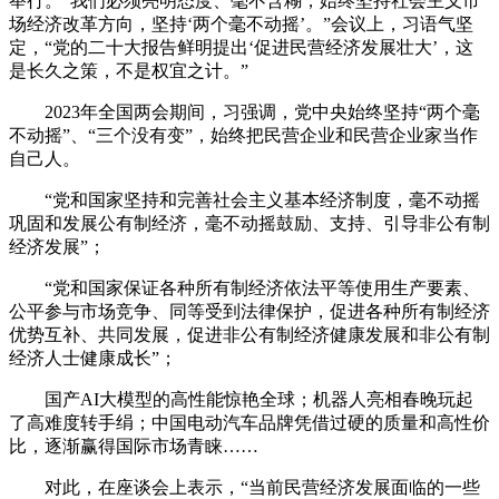
举行。“我们必须亮明态度、毫不含糊，始终坚持社会主义市
场经济改革方向，坚持‘两个毫不动摇’。”会议上，习语气坚
定，“党的二十大报告鲜明提出‘促进民营经济发展壮大’，这
是长久之策，不是权宜之计。”
2023年全国两会期间，习强调，党中央始终坚持“两个毫
不动摇”、“三个没有变”，始终把民营企业和民营企业家当作
自己人。
“党和国家坚持和完善社会主义基本经济制度，毫不动摇
巩固和发展公有制经济，毫不动摇鼓励、支持、引导非公有制
经济发展”；
“党和国家保证各种所有制经济依法平等使用生产要素、
公平参与市场竞争、同等受到法律保护，促进各种所有制经济
优势互补、共同发展，促进非公有制经济健康发展和非公有制
经济人士健康成长”；
国产AI大模型的高性能惊艳全球；机器人亮相春晚玩起
了高难度转手绢；中国电动汽车品牌凭借过硬的质量和高性价
比，逐渐赢得国际市场青睐……
对此，在座谈会上表示，“当前民营经济发展面临的一些