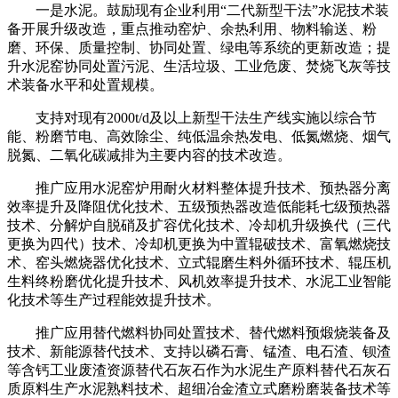
一是水泥。鼓励现有企业利用“二代新型干法”水泥技术装
备开展升级改造，重点推动窑炉、余热利用、物料输送、粉
磨、环保、质量控制、协同处置、绿电等系统的更新改造；提
升水泥窑协同处置污泥、生活垃圾、工业危废、焚烧飞灰等技
术装备水平和处置规模。
支持对现有2000t/d及以上新型干法生产线实施以综合节
能、粉磨节电、高效除尘、纯低温余热发电、低氮燃烧、烟气
脱氮、二氧化碳减排为主要内容的技术改造。
推广应用水泥窑炉用耐火材料整体提升技术、预热器分离
效率提升及降阻优化技术、五级预热器改造低能耗七级预热器
技术、分解炉自脱硝及扩容优化技术、冷却机升级换代（三代
更换为四代）技术、冷却机更换为中置辊破技术、富氧燃烧技
术、窑头燃烧器优化技术、立式辊磨生料外循环技术、辊压机
生料终粉磨优化提升技术、风机效率提升技术、水泥工业智能
化技术等生产过程能效提升技术。
推广应用替代燃料协同处置技术、替代燃料预煅烧装备及
技术、新能源替代技术、支持以磷石膏、锰渣、电石渣、钡渣
等含钙工业废渣资源替代石灰石作为水泥生产原料替代石灰石
质原料生产水泥熟料技术、超细冶金渣立式磨粉磨装备技术等