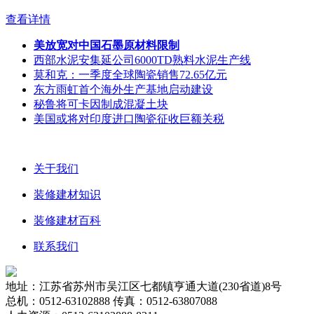
查看详情
美放宽对中国石墨原材料限制
西部水泥安集延公司6000TD熟料水泥生产线
莫和克：一季度全球陶瓷销售72.65亿元
东方雨虹首个海外生产基地启动建设
秘鲁将可卡因制成混凝土块
美国或将对印度进口陶瓷征收巨额关税
关于我们
装修建材知识
装修建材百科
联系我们
地址：江苏省苏州市吴江区七都镇亨通大道(230省道)8号
总机：0512-63102888 传真：0512-63807088