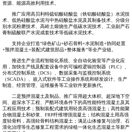
资源、能源高效利用技术。
推广应用高贝利特硫铝酸硅酸盐（铁铝酸硅酸盐）水泥技
术、低热硅酸盐水泥与中热硅酸盐水泥及其制备技术、分级分
别水泥粉磨技术、高岭土煅烧生产低碳水泥技术、工业副产石
膏制硫酸联产水泥成套技术等低碳水泥技术。
支持企业打造“绿色矿山+砂石骨料+水泥制造+协同处置
+预拌混凝土+装配式建筑部品+整体服务”等全产业链。
推进生产全流程智能化系统、全自动化验室等产业化应
用，加快生产线及配套设备中的可编程逻辑控制器（PLC）、
分布式控制系统（DCS）、数据采集与监视控制系统
（SCADA）、嵌入式软件等工业操作系统和研发设计、生产
制造、经营管理、运维服务等工业软件更新换代。
二是预拌混凝土及制品。推广应用超大体积、超深地下空
间、超深水下工程、严酷环境条件下的高性能特性混凝土及其
工程应用技术；预制装配式建筑用轻质高强混凝土；高性能聚
合物混凝土和砂浆、FRP纤维增强混凝土；结构混凝土用高强
度轻骨料，高强轻骨料结构混凝土；满足山体修复与治理、石
漠化治理等生态修复工程需求的绿植一体化生态混凝土等新产