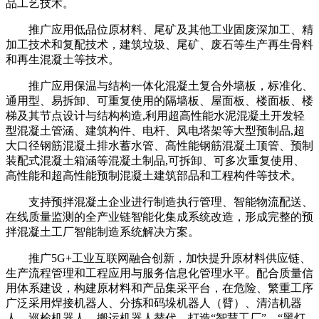
品工艺技术。
推广应用低品位原材料、尾矿及其他工业固废深加工、精
加工技术和复配技术，建筑垃圾、尾矿、废石等生产再生骨料
和再生混凝土等技术。
推广应用保温与结构一体化混凝土复合外墙板，标准化、
通用型、易拆卸、可重复使用的隔墙板、屋面板、楼面板、楼
梯及其节点设计与结构构造,利用超高性能水泥混凝土开发轻
型混凝土管涵、建筑构件、电杆、风电塔架等大型预制品,超
大口径钢筋混凝土排水蓄水管、高性能钢筋混凝土顶管、预制
装配式混凝土箱涵等混凝土制品,可拆卸、可多次重复使用、
高性能和超高性能预制混凝土建筑部品和工程构件等技术。
支持预拌混凝土企业进行制造执行管理、智能物流配送、
在线质量监测的全产业链智能化集成系统改造，形成完整的预
拌混凝土工厂智能制造系统解决方案。
推广5G+工业互联网融合创新，加快提升原材料供应链、
生产流程管理和工程应用与服务信息化管理水平。配合质量信
用体系建设，构建原材料和产品集采平台，在危险、繁重工序
广泛采用焊接机器人、分拣和码垛机器人（臂）、清洁机器
人、巡检机器人、搬运机器人替代，打造“智慧工厂”、“黑灯