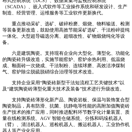
布式控制系统（DCS）、数据采集与监视控制系统
（SCADA）、嵌入式软件等工业操作系统和研发设计、生产
制造、经营管理、运维服务等工业软件更新换代。
重点推动采矿、选矿、破碎粉磨、煅烧、物料输送、检测
等装备更新改造，鼓励使用高效节能采矿选矿、干法粉碎提纯
一体化、大型超导磁选分离、超细改性、矿物煅烧纯化等设
备。
六是建筑陶瓷。支持现有企业向大型化、薄型化、功能化
的陶瓷砖升级改造，实施节能窑炉、窑炉余热利用、低温烧
成、釉面砖一次烧成、干法制粉、连续球磨、高效洁净煤制
气、窑炉除尘脱硫脱硝综合治理等技术改造。
支持企业采用“陶瓷砖新型干法短流程工艺关键技术”以
及“建筑陶瓷砖薄型化重大技术及装备”技术进行升级改造。
支持陶瓷砖薄形化新产品、陶瓷岩板、保温与装饰复合型
陶瓷制品，具有防滑、抗菌、抗静电等性能的高附加值陶瓷砖
生产技术的推广应用，同时推进配料环节数字化计量装置、质
量在线检测系统、AGV 智能仓储系统、分拣和码垛机器人
（臂）、清洁机器人、巡检机器人、搬运机器人、工业协作机
器人等产业化应用。