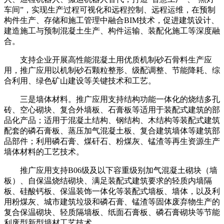
车间”，实现生产过程可视化和远程控制、远程运维，在预制
构件生产、存储和施工管理中融合BIM技术，促进建筑设计、
建造施工与预制混凝土生产、构件运输、装配化施工等深度融
合。
支持企业开展高性能混凝土用优质机制砂石骨料生产应
用，推广应用以机制砂石颗粒整形、级配调整、节能降耗、综
合利用、绿色矿山建设等关键技术和工艺。
三是墙体材料。推广应用支持结构功能一体化的烧结多孔
砖、空心砌块、复合外墙板、石膏板等适用于装配式建筑的部
品化产品；适用于混凝土结构、钢结构、木结构等装配式建筑
配套的磷石膏板、蒸压加气混凝土板、复合建筑墙体等建筑部
品部件；利用磷石膏、煤矸石、粉煤灰、锰渣等再生资源生产
墙体材料的工艺技术。
推广应用支持B06级及以下容重级别加气混凝土砌块（墙
板）、自保温烧结砌块、满足装配式建筑要求的轻质内墙隔
板、硅酸钙板、保温装饰一体化等装配式墙板、墙体，以及利
用粉煤灰、城市建筑垃圾和磷石膏、锰渣等固体废弃物生产的
复合保温砌块、轻质隔墙板、纸面石膏板、磷石膏砌块等节能
利废型新型墙材工艺技术。