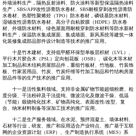
外墙涂料生产，隔热反射涂料、防火涂料等新型保温隔热涂料
生产，SBS/APP改性沥青防水卷材、SBS耐根穿刺改性沥青防
水卷材、热塑性聚烯烃（TPO）防水卷材，磷镁基防水材料、
湿铺改性沥青防水卷材、高分子自粘胶膜（HDPE）防水卷
材、外墙防水材料、绿色屋面用耐根穿刺防水材料等防水新材
料生产，保温防水集成屋面、集成墙面、新风系统等建筑一体
化装修集成部品部件设计制造等技术的推广应用。
十是竹木建材。支持低甲醛环保型单板层积材（LVL）、
平行木片胶合木（PSL）定向刨花板（OSB）、碳化木等木材
加工制品和木结构房屋部品件，重组竹板材、竹地板、竹装饰
板、竹家居用品、竹炭、竹炭纤维等竹加工制品和竹结构房屋
部品件等的生产技术的推广应用。
十一是活性集料领域。支持非金属矿物节能超细粉磨、粒
度分级、干法粉碎及干法提纯、微波活化及微波干燥、低温
（节能）煅烧纯化技术、矿物高纯化、表面改性/改型、复
合、纳米材料制备等深加工技术的推广应用。
十二是生产服务领域。在水泥、预拌混凝土、墙体材料、
石材等行业，研发、推广和应用适合产业特点、推广基于互联
网的企业资源计划（ERP）、生产制造执行系统（MES）系