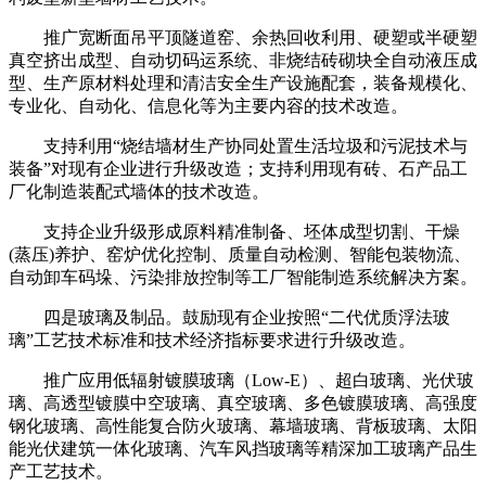
推广宽断面吊平顶隧道窑、余热回收利用、硬塑或半硬塑
真空挤出成型、自动切码运系统、非烧结砖砌块全自动液压成
型、生产原材料处理和清洁安全生产设施配套，装备规模化、
专业化、自动化、信息化等为主要内容的技术改造。
支持利用“烧结墙材生产协同处置生活垃圾和污泥技术与
装备”对现有企业进行升级改造；支持利用现有砖、石产品工
厂化制造装配式墙体的技术改造。
支持企业升级形成原料精准制备、坯体成型切割、干燥
(蒸压)养护、窑炉优化控制、质量自动检测、智能包装物流、
自动卸车码垛、污染排放控制等工厂智能制造系统解决方案。
四是玻璃及制品。鼓励现有企业按照“二代优质浮法玻
璃”工艺技术标准和技术经济指标要求进行升级改造。
推广应用低辐射镀膜玻璃（Low-E）、超白玻璃、光伏玻
璃、高透型镀膜中空玻璃、真空玻璃、多色镀膜玻璃、高强度
钢化玻璃、高性能复合防火玻璃、幕墙玻璃、背板玻璃、太阳
能光伏建筑一体化玻璃、汽车风挡玻璃等精深加工玻璃产品生
产工艺技术。