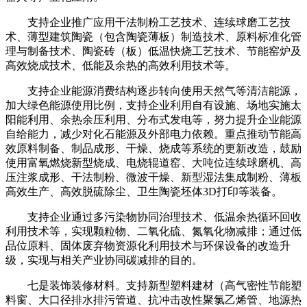
支持企业推广应用干法制粉工艺技术、连续球磨工艺技
术、薄型建筑陶瓷（包含陶瓷薄板）制造技术、原料标准化管
理与制备技术、陶瓷砖（板）低温快烧工艺技术、节能窑炉及
高效烧成技术、低能及余热的高效利用技术等。
支持企业能源消费结构逐步转向使用天然气等清洁能源，
加大绿色能源使用比例，支持企业利用自有设施、场地实施太
阳能利用、余热余压利用、分布式发电等，努力提升企业能源
自给能力，减少对化石能源及外部电力依赖。重点推动节能高
效原料制备、制品成形、干燥、烧成等系统的更新改造，鼓励
使用富氧燃烧新型烧成、电烧辊道窑、大吨位连续球磨机、高
压注浆成形、干法制粉、微波干燥、新型湿法集成制粉、薄板
高效生产、高效脱硫除尘、卫生陶瓷坯体3D打印等装备。
支持企业通过多污染物协同治理技术、低温余热循环回收
利用技术等，实现颗粒物、二氧化硫、氮氧化物减排；通过低
品位原料、固体废弃物资源化利用技术与环保设备的改造升
级，实现与相关产业协同碳减排的目的。
七是装饰装修材料。支持新型塑料建材（高气密性节能塑
料窗、大口径排水排污管道、抗冲击改性聚氯乙烯管、地源热