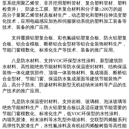
泵系统用聚乙烯管、非开挖用塑料管材、复合塑料管材、塑料
检查井）、防渗土工膜、塑木复合材料和分子量≥200万的超
高分子量聚乙烯管材及板材生产，动态塑化和塑料拉伸流变塑
化技术，应用电磁感应加热和伺服驱动系统的塑料加工装备等
技术、装备的推广应用。
支持覆膜铝塑复合板、彩色氟碳铝塑复合板、防火铝塑复
合板、铝合金模板、断桥铝合金型材等铝合金装饰材料生产，
节能门窗模数化、标准化生产等技术、装备的推广应用。
八是防水材料。支持VOC环保型水性涂料、新型建筑防
水材料、高性能绝热节能材料等防水保温密封材料、结构保温
装饰一体化建筑部件、顶墙一体装饰材料、集成墙面、断桥铝
合金型材、节能门窗、保温防水集成屋面等建筑节能装饰产
品，高分子防水、防渗材料和新型无机硅纳米涂料等产品的生
产技术的推广应用。
九是防水保温密封材料。支持岩棉、玻璃棉、泡沫玻璃等
绝热节能材料生产，防火铝塑复合板以及适应建筑节能需要的
节能门窗模数化、标准化生产，低VOC环保型的水性涂料、
内墙乳胶漆、粉末涂料等水乳型外墙涂料、交联型丙烯酸系列
高弹性乳胶漆生产，水性氟涂料及有机硅丙烯酸树脂等高性能