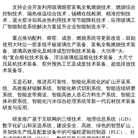
支持企业开发利用玻璃熔窑富氧全氧燃烧技术、燃烧综合
控制技术、隔热保温综合技术，锡槽在线检测、精准控制技
术，退火窑冷却风余热利用技术等节能降耗技术，应用玻璃工
厂智能制造系统解决方案提升企业智能制造水平。
重点推动配料、熔窑、成形、燃烧系统等更新改造，鼓励
使用大吨位一窑多线平板玻璃生产装备、富氧全氧燃烧技术装
备、玻璃高效熔化及精准成型控制技术装备、大功率“火-
电”复合熔化技术装备、浮法玻璃低温熔化技术装备、大尺寸
压延机技术装备、窑外预热工艺及成套技术装备、超低排放技
术装备等。
五是石材。推进高可靠性、智能化系统化的矿山开采系
统、高效板材锯解系统、智能化桥式切割系统、智能连续研磨
系统、智能皮带廊送、智能高效人造石方料生产系统、智能立
体补胶系统、智能化污水综合处理系统等新一代石材技术装备
研发与应用。
研发推广基于互联网的三维技术、地理信息系统（GIS）
数字化矿山和采选系统，建设安全、高效、绿色的智慧矿山，
并加快生产线及配套设备中的可编程逻辑控制器（PLC）、分