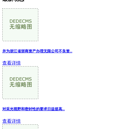
并为浙江省浙商资产办理无限公司不良资...
查看详情
对采光视野和密封性的要求日益提高
...
查看详情