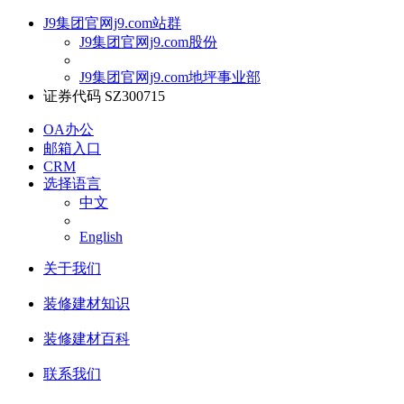
J9集团官网j9.com站群
J9集团官网j9.com股份
J9集团官网j9.com地坪事业部
证券代码 SZ300715
OA办公
邮箱入口
CRM
选择语言
中文
English
关于我们
装修建材知识
装修建材百科
联系我们