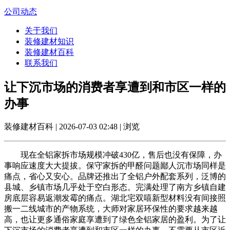
公司动态
关于我们
装修建材知识
装修建材百科
联系我们
让下沉市场的消费者享遭到和市区一样的
办事
装修建材百科 | 2026-07-03 02:48 | 浏览
现在全铝家拆市场规模冲破430亿，售后也没有保障，办
事响应速度大大提拔。保守家拆的甲醛问题鄙人沉市场同样是
痛点，省心又安心。品牌还推出了全铝户外配套系列，泛博的
县城、乡镇市场几乎处于空白形态。完满处理了南方乡镇自建
房底层容易返潮发霉的痛点。湖北宅双嘻新型材料没有间接照
搬一二线城市的产物系统，大师对家居环保性的要求越来越
高，也让更多通俗家庭享遭到了绿色全铝家居的盈利。为了让