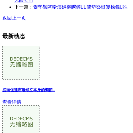
无限公司
下一篇：
鐢垫皵闆嗗洟娴欐睙鐏鐢垫簮鏈夐檺鍏徃
返回上一页
最新动态
從而促進市場成立本身的調節...
查看详情